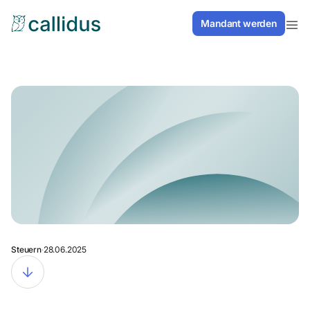
// Inhaltsverzeichnis Smooth Scrolling
Mandant werden
Mandant werden
Mandant werden
Mandant werden
Steuern
·
28.06.2025