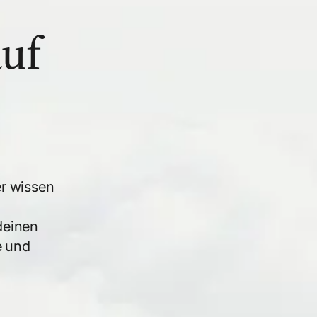
auf
Proaktive Beratung
er wissen
e
deinen
e und
Schneller Support