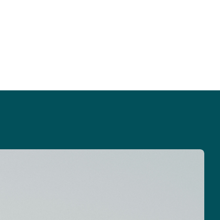
im Rahmen unserer steuerlichen
ner Immobilie
Beratung auf dich zukommen.