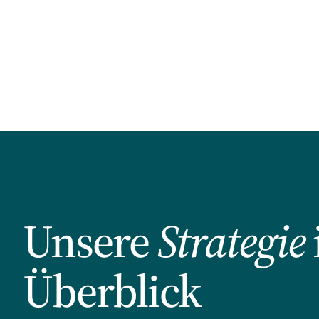
Investitionsabzugsbet
sich eine Trading-GmbH für dich
grundsätzlich für dich 
lohnt.
könnte.
Unsere
Strategie
Überblick