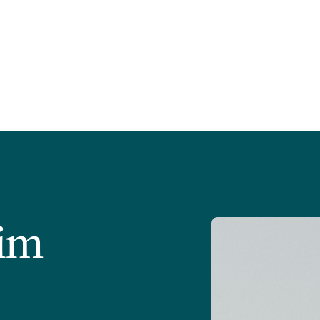
rags (IAB)
Fünftelregelung auf deine
den Wert dei
sinnvoll sein
Abfindung auswirkt.
auswirkt.
im