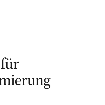
 für
imierung